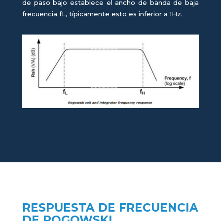
de paso bajo establece el ancho de banda de baja
frecuencia fL, típicamente esto es inferior a 1Hz.
RESPUESTA DE FRECUENCIA
DE ROGOWSKI