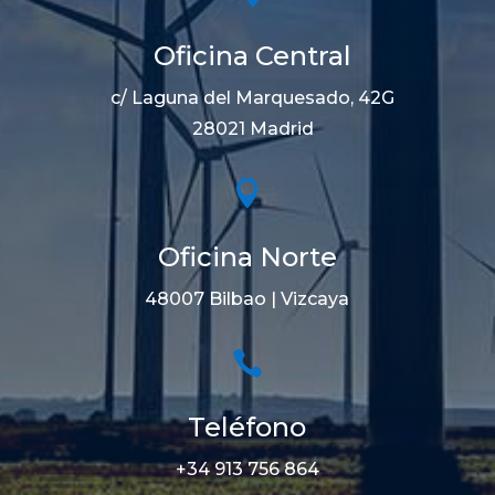
Oficina Central
c/ Laguna del Marquesado, 42G
28021 Madrid

Oficina Norte
48007 Bilbao | Vizcaya

Teléfono
+34 913 756 864